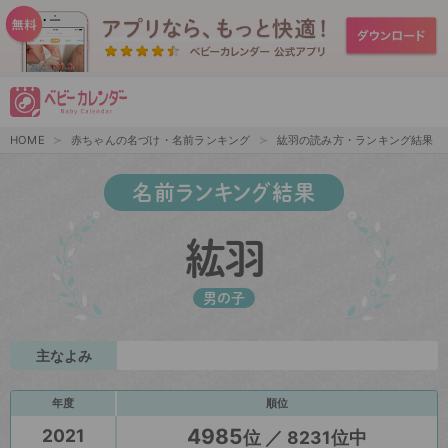
HOME
赤ちゃんの名づけ・名前ランキング
紘羽の読み方・ランキング結果
名前ランキング結果
紘羽
男の子
主なよみ
年度
順位
4985
2021
位 ／ 8231位中