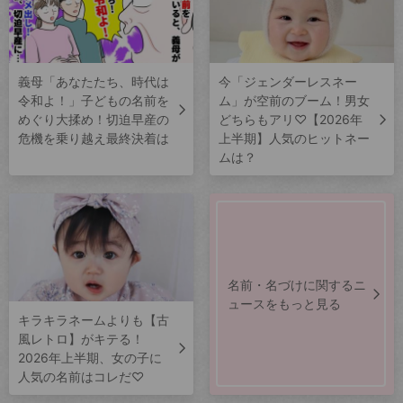
義母「あなたたち、時代は
今「ジェンダーレスネー
令和よ！」子どもの名前を
ム」が空前のブーム！男女
めぐり大揉め！切迫早産の
どちらもアリ♡【2026年
危機を乗り越え最終決着は
上半期】人気のヒットネー
ムは？
名前・名づけに関するニ
ュースをもっと見る
キラキラネームよりも【古
風レトロ】がキテる！
2026年上半期、女の子に
人気の名前はコレだ♡