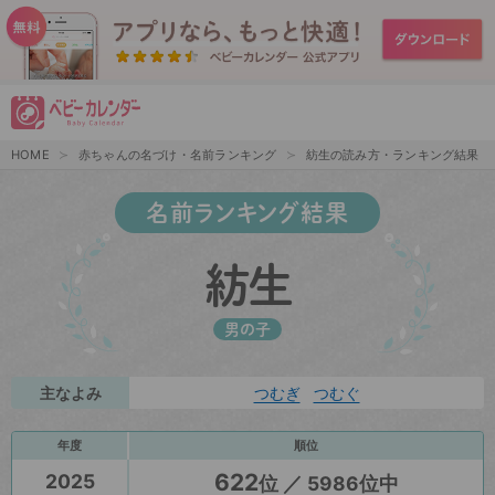
HOME
赤ちゃんの名づけ・名前ランキング
紡生の読み方・ランキング結果
名前ランキング結果
紡生
男の子
主なよみ
つむぎ
つむぐ
年度
順位
622
2025
位 ／ 5986位中