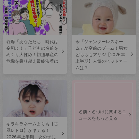
義母「あなたたち、時代は
今「ジェンダーレスネー
令和よ！」子どもの名前を
ム」が空前のブーム！男女
めぐり大揉め！切迫早産の
どちらもアリ♡【2026年
危機を乗り越え最終決着は
上半期】人気のヒットネー
ムは？
名前・名づけに関するニ
ュースをもっと見る
キラキラネームよりも【古
風レトロ】がキテる！
2026年上半期、女の子に