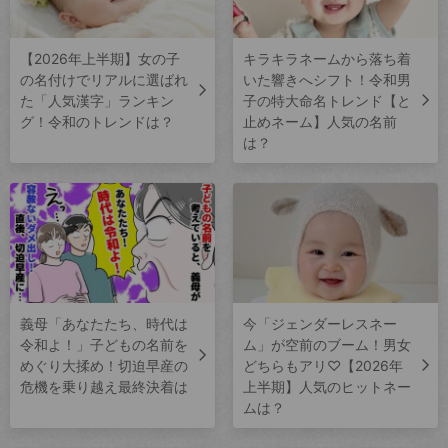
【2026年上半期】女の子
キラキラネームから落ち着
の名付けでリアルに選ばれ
いた響きへシフト！令和男
た「人気漢字」ランキン
子の特大命名トレンド【と
グ！令和のトレンドは？
止めネーム】人気の名前
は？
義母「あなたたち、時代は
今「ジェンダーレスネー
令和よ！」子どもの名前を
ム」が空前のブーム！男女
めぐり大揉め！切迫早産の
どちらもアリ♡【2026年
危機を乗り越え最終決着は
上半期】人気のヒットネー
ムは？