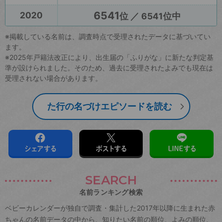
6541
2020
位 ／ 6541位中
※掲載している名前は、調査時点で受理されたデータに基づいてい
ます。
※2025年戸籍法改正により、出生届の「ふりがな」に新たな判定基
準が設けられました。そのため、過去に受理されたよみでも現在は
受理されない場合があります。
た行の名づけエピソードを読む
シェアする
ポストする
LINEする
SEARCH
名前ランキング検索
ベビーカレンダーが独自で調査・集計した2017年以降に生まれた赤
ちゃんの名前データの中から、知りたい名前の順位、よみの順位、