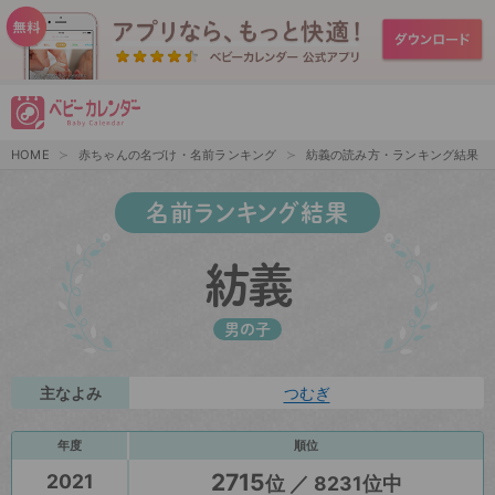
HOME
赤ちゃんの名づけ・名前ランキング
紡義の読み方・ランキング結果
名前ランキング結果
紡義
男の子
主なよみ
つむぎ
年度
順位
2715
2021
位 ／ 8231位中