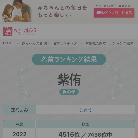
HOME
赤ちゃんの名づけ・名前ランキング
紫侑の読み方・ランキング結果
名前ランキング結果
紫侑
男の子
主なよみ
しゅう
年度
順位
4516
2022
位 ／ 7458位中