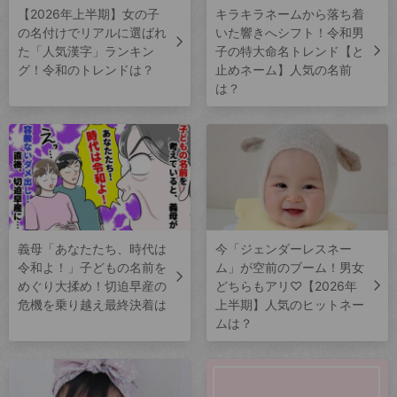
【2026年上半期】女の子
キラキラネームから落ち着
の名付けでリアルに選ばれ
いた響きへシフト！令和男
た「人気漢字」ランキン
子の特大命名トレンド【と
グ！令和のトレンドは？
止めネーム】人気の名前
は？
義母「あなたたち、時代は
今「ジェンダーレスネー
令和よ！」子どもの名前を
ム」が空前のブーム！男女
めぐり大揉め！切迫早産の
どちらもアリ♡【2026年
危機を乗り越え最終決着は
上半期】人気のヒットネー
ムは？