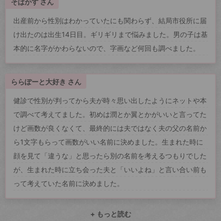
そばかす さん
出産前から性別はわかっていたにも関わらず、結局市役所に届
け出たのは出生14日目。ギリギリまで悩みました。男の子は基
本的に名字がかわらないので、字画など何回も調べました。
ららぽーと大好き さん
健診で性別が判ってから夫が時々思い出したようにネットや本
で調べて考えてました。初めは潤とか翼とかがいいと言ってた
けど画数が良くなくて、最終的には夫ではなく夫の父の名前か
ら1文字もらって画数がいい名前に決めました。生まれた時に
顔を見て「違うな」と思ったら別の名前を考えるつもりでした
が、生まれた時に立ち会った夫と「いいよね」と言い合い前も
って考えていた名前に決めました。
+ もっと読む