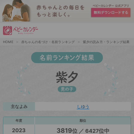
HOME
赤ちゃんの名づけ・名前ランキング
紫夕の読み方・ランキング結果
名前ランキング結果
紫夕
男の子
主なよみ
しゆう
年度
順位
3819
2023
位 ／ 6427位中