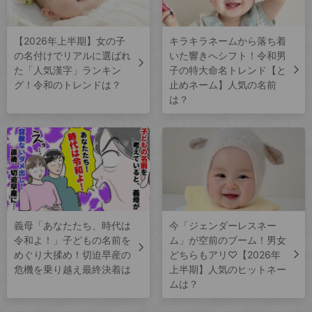
【2026年上半期】女の子
キラキラネームから落ち着
の名付けでリアルに選ばれ
いた響きへシフト！令和男
た「人気漢字」ランキン
子の特大命名トレンド【と
グ！令和のトレンドは？
止めネーム】人気の名前
は？
義母「あなたたち、時代は
今「ジェンダーレスネー
令和よ！」子どもの名前を
ム」が空前のブーム！男女
めぐり大揉め！切迫早産の
どちらもアリ♡【2026年
危機を乗り越え最終決着は
上半期】人気のヒットネー
ムは？