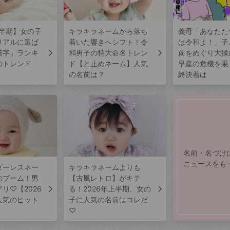
上半期】女の子
キラキラネームから落ち
義母「あなたた
リアルに選ば
着いた響きへシフト！令
は令和よ！」子
漢字」ランキ
和男子の特大命名トレン
前をめぐり大揉
のトレンド
ド【と止めネーム】人気
早産の危機を乗
の名前は？
終決着は
名前・名づけ
ニュースをも
ダーレスネー
キラキラネームよりも
のブーム！男
【古風レトロ】がキテ
リ♡【2026
る！2026年上半期、女の
人気のヒット
子に人気の名前はコレだ
♡