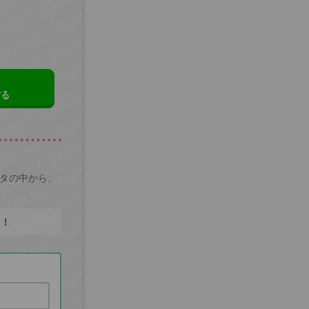
する
ータの中から、
た！