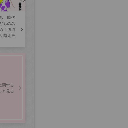
ち、時代
どもの名
め！切迫
り越え最
に関する
っと見る