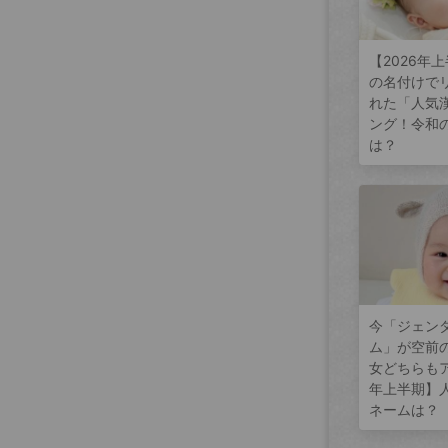
【2026年
の名付けで
れた「人気
ング！令和
は？
今「ジェン
ム」が空前
女どちらもア
年上半期】
ネームは？