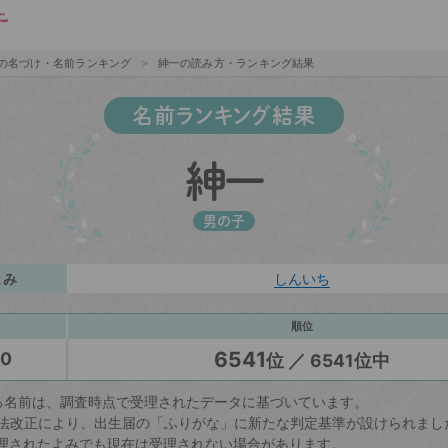
の名づけ・名前ランキング
紳一の読み方・ランキング結果
名前ランキング結果
紳一
男の子
よみ
しんいち
順位
6541
20
位 ／ 6541位中
る名前は、調査時点で受理されたデータに基づいています。
戸籍法改正により、出生届の「ふりがな」に新たな判定基準が設けられまし
理されたよみでも現在は受理されない場合があります。