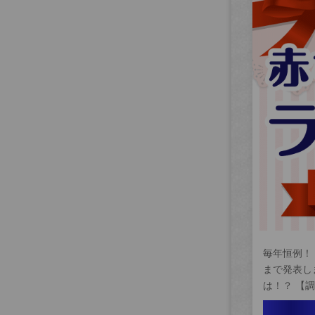
毎年恒例！
まで発表し
は！？ 【調