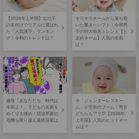
【2026年上半期】女の子
キラキラネームから落ち着
の名付けでリアルに選ばれ
いた響きへシフト！令和男
た「人気漢字」ランキン
子の特大命名トレンド【と
グ！令和のトレンドは？
止めネーム】人気の名前
は？
義母「あなたたち、時代は
今「ジェンダーレスネー
令和よ！」子どもの名前を
ム」が空前のブーム！男女
めぐり大揉め！切迫早産の
どちらもアリ♡【2026年
危機を乗り越え最終決着は
上半期】人気のヒットネー
ムは？