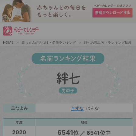
HOME
赤ちゃんの名づけ・名前ランキング
絆七の読み方・ランキング結果
名前ランキング結果
絆七
男の子
主なよみ
きずな
はんな
年度
順位
6541
2020
位 ／ 6541位中