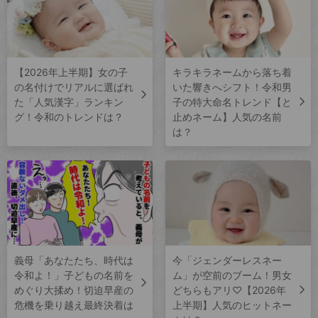
【2026年上半期】女の子
キラキラネームから落ち着
の名付けでリアルに選ばれ
いた響きへシフト！令和男
た「人気漢字」ランキン
子の特大命名トレンド【と
グ！令和のトレンドは？
止めネーム】人気の名前
は？
義母「あなたたち、時代は
今「ジェンダーレスネー
令和よ！」子どもの名前を
ム」が空前のブーム！男女
めぐり大揉め！切迫早産の
どちらもアリ♡【2026年
危機を乗り越え最終決着は
上半期】人気のヒットネー