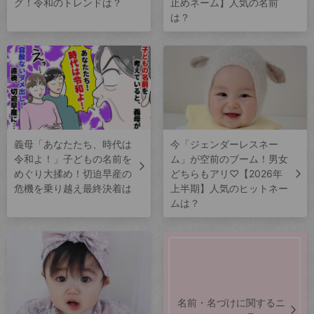
グ！令和のトレンドは？
止めネーム】人気の名前
は？
義母「あなたたち、時代は
今「ジェンダーレスネー
令和よ！」子どもの名前を
ム」が空前のブーム！男女
めぐり大揉め！切迫早産の
どちらもアリ♡【2026年
危機を乗り越え最終決着は
上半期】人気のヒットネー
ムは？
名前・名づけに関するニ