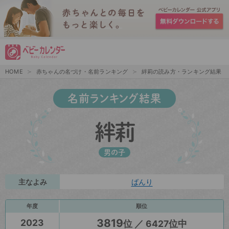
HOME
赤ちゃんの名づけ・名前ランキング
絆莉の読み方・ランキング結果
名前ランキング結果
絆莉
男の子
主なよみ
ばんり
年度
順位
3819
2023
位 ／ 6427位中