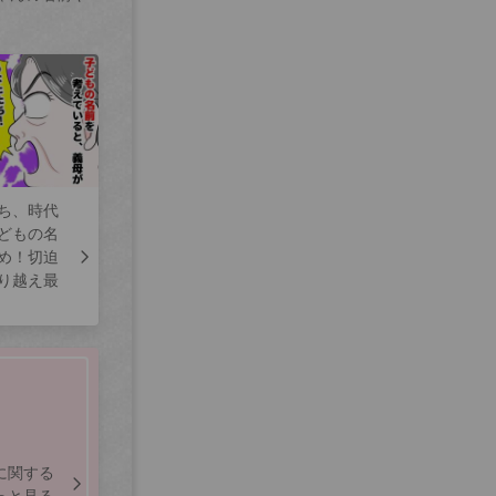
ち、時代
どもの名
め！切迫
り越え最
に関する
っと見る