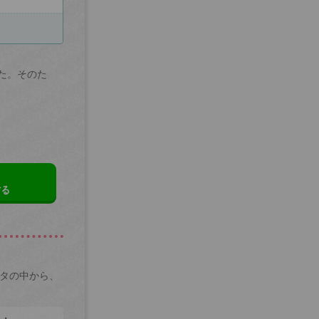
た。そのた
する
ータの中から、