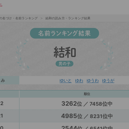
の名づけ・名前ランキング
結和の読み方・ランキング結果
名前ランキング結果
結和
男の子
よみ
ゆいと
ゆわ
ゆうわ
ゆうが
順位
3262
22
位 ／ 7458位中
4985
1
位 ／ 8231位中
2544
20
位 ／ 6541位中