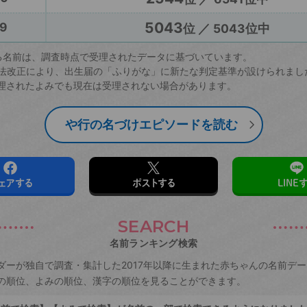
5043
9
位 ／ 5043位中
る名前は、調査時点で受理されたデータに基づいています。
戸籍法改正により、出生届の「ふりがな」に新たな判定基準が設けられまし
理されたよみでも現在は受理されない場合があります。
や行の名づけエピソードを読む
ェアする
ポストする
LINE
SEARCH
名前ランキング検索
ダーが独自で調査・集計した2017年以降に生まれた赤ちゃんの名前デ
の順位、よみの順位、漢字の順位を見ることができます。