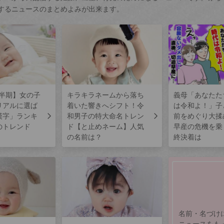
するニュースのまとめよみが出来ます。
上半期】女の子
キラキラネームから落ち
義母「あなたた
リアルに選ば
着いた響きへシフト！令
は令和よ！」子
漢字」ランキ
和男子の特大命名トレン
前をめぐり大揉
のトレンド
ド【と止めネーム】人気
早産の危機を乗
の名前は？
終決着は
名前・名づけ
ニュースをも