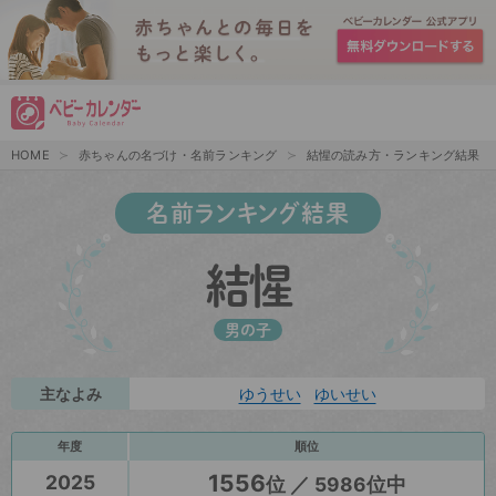
HOME
赤ちゃんの名づけ・名前ランキング
結惺の読み方・ランキング結果
名前ランキング結果
結惺
男の子
主なよみ
ゆうせい
ゆいせい
年度
順位
1556
2025
位 ／ 5986位中