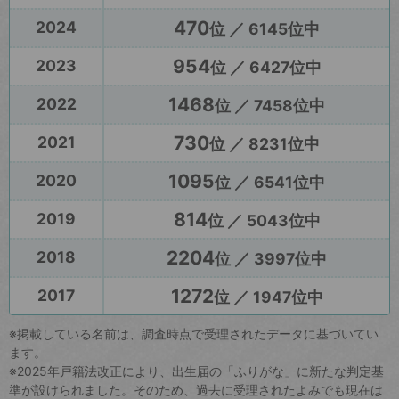
470
2024
位 ／ 6145位中
954
2023
位 ／ 6427位中
1468
2022
位 ／ 7458位中
730
2021
位 ／ 8231位中
1095
2020
位 ／ 6541位中
814
2019
位 ／ 5043位中
2204
2018
位 ／ 3997位中
1272
2017
位 ／ 1947位中
※掲載している名前は、調査時点で受理されたデータに基づいてい
ます。
※2025年戸籍法改正により、出生届の「ふりがな」に新たな判定基
準が設けられました。そのため、過去に受理されたよみでも現在は