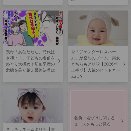
義母「あなたたち、時代は
今「ジェンダーレスネー
令和よ！」子どもの名前を
ム」が空前のブーム！男女
めぐり大揉め！切迫早産の
どちらもアリ♡【2026年
危機を乗り越え最終決着は
上半期】人気のヒットネー
ムは？
名前・名づけに関するニ
ュースをもっと見る
キラキラネームよりも【古