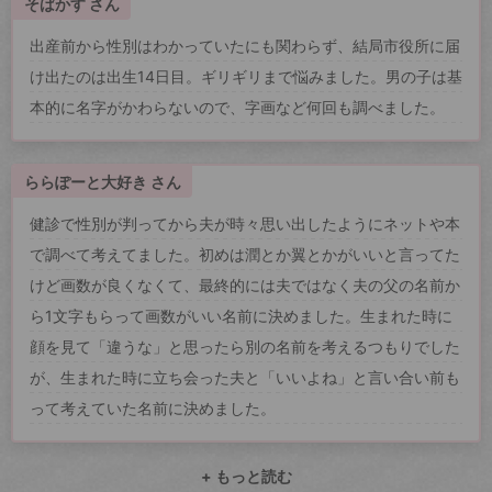
そばかす さん
出産前から性別はわかっていたにも関わらず、結局市役所に届
け出たのは出生14日目。ギリギリまで悩みました。男の子は基
本的に名字がかわらないので、字画など何回も調べました。
ららぽーと大好き さん
健診で性別が判ってから夫が時々思い出したようにネットや本
で調べて考えてました。初めは潤とか翼とかがいいと言ってた
けど画数が良くなくて、最終的には夫ではなく夫の父の名前か
ら1文字もらって画数がいい名前に決めました。生まれた時に
顔を見て「違うな」と思ったら別の名前を考えるつもりでした
が、生まれた時に立ち会った夫と「いいよね」と言い合い前も
って考えていた名前に決めました。
+ もっと読む