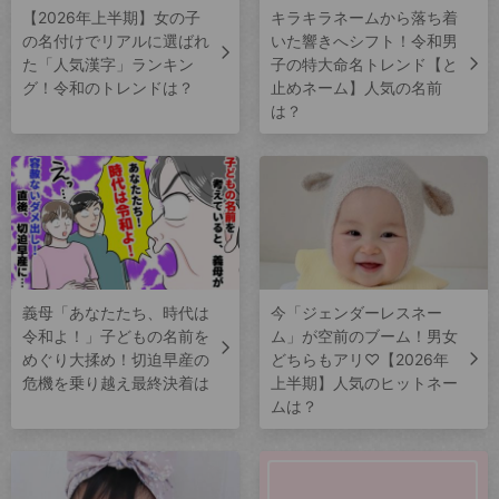
【2026年上半期】女の子
キラキラネームから落ち着
の名付けでリアルに選ばれ
いた響きへシフト！令和男
た「人気漢字」ランキン
子の特大命名トレンド【と
グ！令和のトレンドは？
止めネーム】人気の名前
は？
義母「あなたたち、時代は
今「ジェンダーレスネー
令和よ！」子どもの名前を
ム」が空前のブーム！男女
めぐり大揉め！切迫早産の
どちらもアリ♡【2026年
危機を乗り越え最終決着は
上半期】人気のヒットネー
ムは？