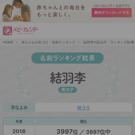
HOME
赤ちゃんの名づけ・名前ランキング
結羽李の読み方・ランキング結果
名前ランキング結果
結羽李
男の子
主なよみ
ゆうり
年度
順位
3997
2018
位 ／ 3997位中