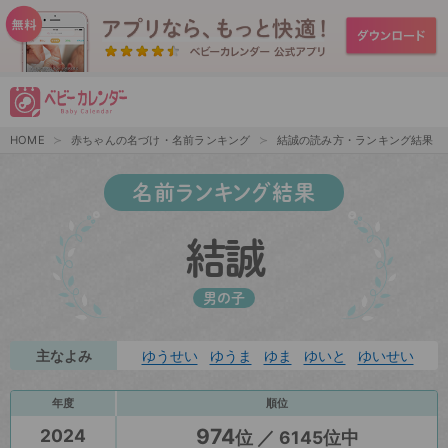
HOME
赤ちゃんの名づけ・名前ランキング
結誠の読み方・ランキング結果
名前ランキング結果
結誠
男の子
主なよみ
ゆうせい
ゆうま
ゆま
ゆいと
ゆいせい
年度
順位
974
2024
位 ／ 6145位中