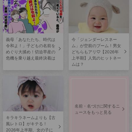
義母「あなたたち、時代は
今「ジェンダーレスネー
令和よ！」子どもの名前を
ム」が空前のブーム！男女
めぐり大揉め！切迫早産の
どちらもアリ♡【2026年
危機を乗り越え最終決着は
上半期】人気のヒットネー
ムは？
名前・名づけに関するニ
ュースをもっと見る
キラキラネームよりも【古
風レトロ】がキテる！
2026年上半期、女の子に