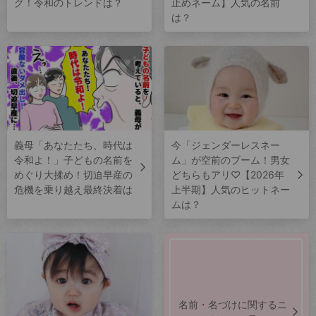
グ！令和のトレンドは？
止めネーム】人気の名前
は？
義母「あなたたち、時代は
今「ジェンダーレスネー
令和よ！」子どもの名前を
ム」が空前のブーム！男女
めぐり大揉め！切迫早産の
どちらもアリ♡【2026年
危機を乗り越え最終決着は
上半期】人気のヒットネー
ムは？
名前・名づけに関するニ