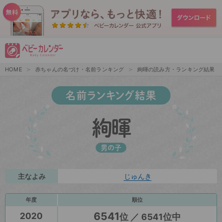
HOME
赤ちゃんの名づけ・名前ランキング
絢暉の読み方・ランキング結果
名前ランキング結果
絢暉
男の子
主なよみ
じゅんき
年度
順位
6541
2020
位 ／ 6541位中