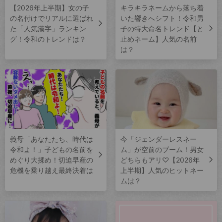
【2026年上半期】女の子
キラキラネームから落ち着
の名付けでリアルに選ばれ
いた響きへシフト！令和男
た「人気漢字」ランキン
子の特大命名トレンド【と
グ！令和のトレンドは？
止めネーム】人気の名前
は？
義母「あなたたち、時代は
今「ジェンダーレスネー
令和よ！」子どもの名前を
ム」が空前のブーム！男女
めぐり大揉め！切迫早産の
どちらもアリ♡【2026年
危機を乗り越え最終決着は
上半期】人気のヒットネー
ムは？