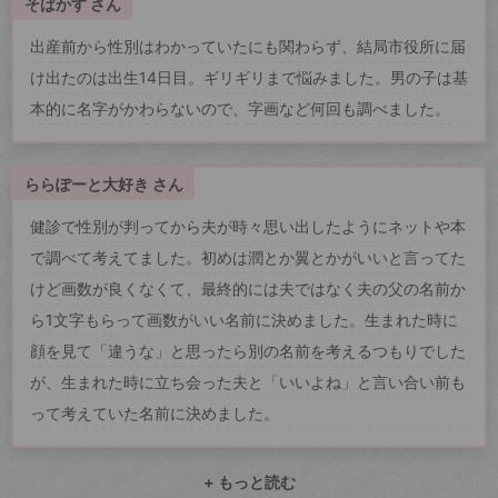
そばかす さん
出産前から性別はわかっていたにも関わらず、結局市役所に届
け出たのは出生14日目。ギリギリまで悩みました。男の子は基
本的に名字がかわらないので、字画など何回も調べました。
ららぽーと大好き さん
健診で性別が判ってから夫が時々思い出したようにネットや本
で調べて考えてました。初めは潤とか翼とかがいいと言ってた
けど画数が良くなくて、最終的には夫ではなく夫の父の名前か
ら1文字もらって画数がいい名前に決めました。生まれた時に
顔を見て「違うな」と思ったら別の名前を考えるつもりでした
が、生まれた時に立ち会った夫と「いいよね」と言い合い前も
って考えていた名前に決めました。
+ もっと読む