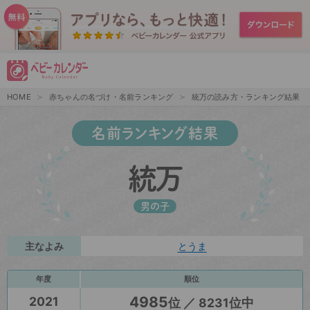
HOME
赤ちゃんの名づけ・名前ランキング
統万の読み方・ランキング結果
名前ランキング結果
統万
男の子
主なよみ
とうま
年度
順位
4985
2021
位 ／ 8231位中