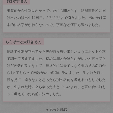
そばかす さん
出産前から性別はわかっていたにも関わらず、結局市役所に届
け出たのは出生14日目。ギリギリまで悩みました。男の子は基
本的に名字がかわらないので、字画など何回も調べました。
ららぽーと大好き さん
健診で性別が判ってから夫が時々思い出したようにネットや本
で調べて考えてました。初めは潤とか翼とかがいいと言ってた
けど画数が良くなくて、最終的には夫ではなく夫の父の名前か
ら1文字もらって画数がいい名前に決めました。生まれた時に
顔を見て「違うな」と思ったら別の名前を考えるつもりでした
が、生まれた時に立ち会った夫と「いいよね」と言い合い前も
って考えていた名前に決めました。
+ もっと読む