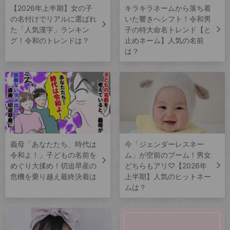
【2026年上半期】女の子
キラキラネームから落ち着
の名付けでリアルに選ばれ
いた響きへシフト！令和男
た「人気漢字」ランキン
子の特大命名トレンド【と
グ！令和のトレンドは？
止めネーム】人気の名前
は？
義母「あなたたち、時代は
今「ジェンダーレスネー
令和よ！」子どもの名前を
ム」が空前のブーム！男女
めぐり大揉め！切迫早産の
どちらもアリ♡【2026年
危機を乗り越え最終決着は
上半期】人気のヒットネー
ムは？