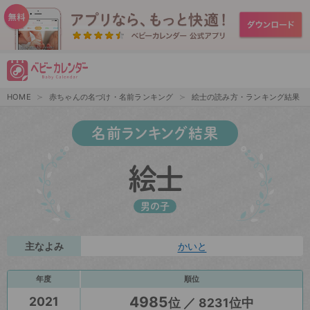
HOME
赤ちゃんの名づけ・名前ランキング
絵士の読み方・ランキング結果
名前ランキング結果
絵士
男の子
主なよみ
かいと
年度
順位
4985
2021
位 ／ 8231位中