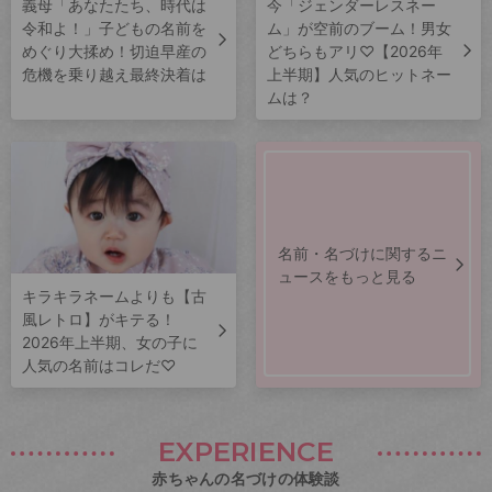
義母「あなたたち、時代は
今「ジェンダーレスネー
令和よ！」子どもの名前を
ム」が空前のブーム！男女
めぐり大揉め！切迫早産の
どちらもアリ♡【2026年
危機を乗り越え最終決着は
上半期】人気のヒットネー
ムは？
名前・名づけに関するニ
ュースをもっと見る
キラキラネームよりも【古
風レトロ】がキテる！
2026年上半期、女の子に
人気の名前はコレだ♡
EXPERIENCE
赤ちゃんの名づけの体験談