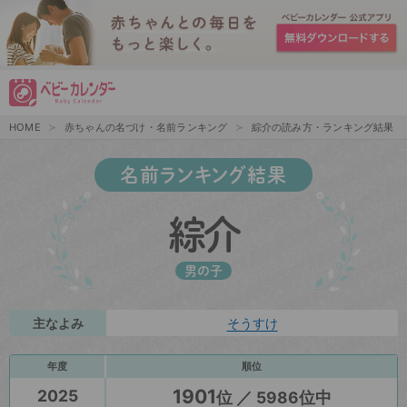
HOME
赤ちゃんの名づけ・名前ランキング
綜介の読み方・ランキング結果
名前ランキング結果
綜介
男の子
主なよみ
そうすけ
年度
順位
1901
2025
位 ／ 5986位中