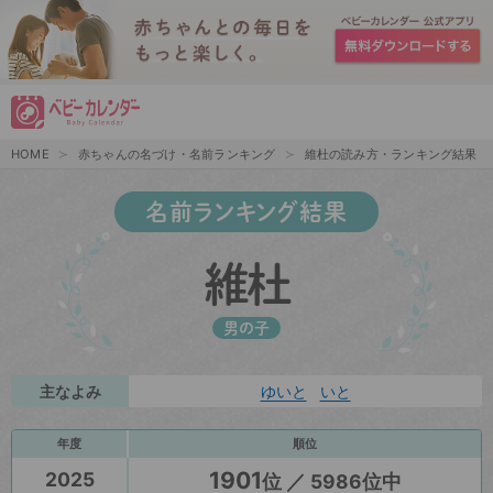
HOME
赤ちゃんの名づけ・名前ランキング
維杜の読み方・ランキング結果
名前ランキング結果
維杜
男の子
主なよみ
ゆいと
いと
年度
順位
1901
2025
位 ／ 5986位中