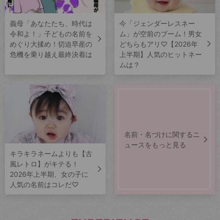
義母「あなたたち、時代は
今「ジェンダーレスネー
令和よ！」子どもの名前を
ム」が空前のブーム！男女
めぐり大揉め！切迫早産の
どちらもアリ♡【2026年
危機を乗り越え最終決着は
上半期】人気のヒットネー
ムは？
名前・名づけに関するニ
ュースをもっと見る
キラキラネームよりも【古
風レトロ】がキテる！
2026年上半期、女の子に
人気の名前はコレだ♡