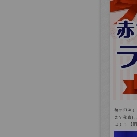
毎年恒例！
まで発表し
は！？ 【調