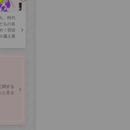
ち、時代
どもの名
め！切迫
り越え最
に関する
っと見る