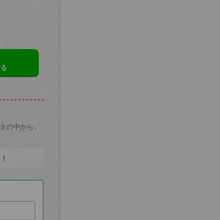
する
ータの中から、
た！