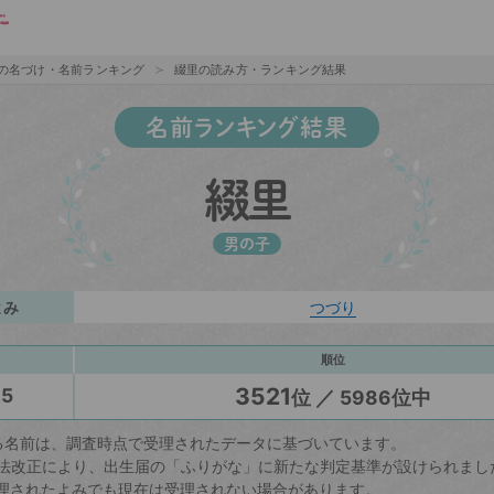
の名づけ・名前ランキング
綴里の読み方・ランキング結果
名前ランキング結果
綴里
男の子
よみ
つづり
順位
3521
25
位 ／ 5986位中
る名前は、調査時点で受理されたデータに基づいています。
戸籍法改正により、出生届の「ふりがな」に新たな判定基準が設けられまし
理されたよみでも現在は受理されない場合があります。