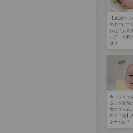
【2026年
の名付けで
れた「人気
ング！令和
は？
今「ジェン
ム」が空前
女どちらもア
年上半期】
ネームは？