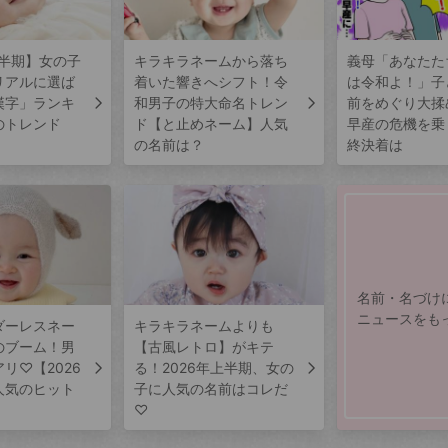
上半期】女の子
キラキラネームから落ち
義母「あなたた
リアルに選ば
着いた響きへシフト！令
は令和よ！」子
漢字」ランキ
和男子の特大命名トレン
前をめぐり大揉
のトレンド
ド【と止めネーム】人気
早産の危機を乗
の名前は？
終決着は
名前・名づけ
ニュースをも
ダーレスネー
キラキラネームよりも
のブーム！男
【古風レトロ】がキテ
リ♡【2026
る！2026年上半期、女の
人気のヒット
子に人気の名前はコレだ
♡