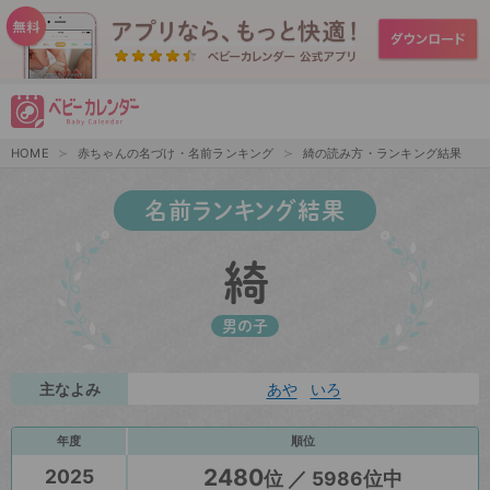
HOME
赤ちゃんの名づけ・名前ランキング
綺の読み方・ランキング結果
名前ランキング結果
綺
男の子
主なよみ
あや
いろ
年度
順位
2480
2025
位 ／ 5986位中