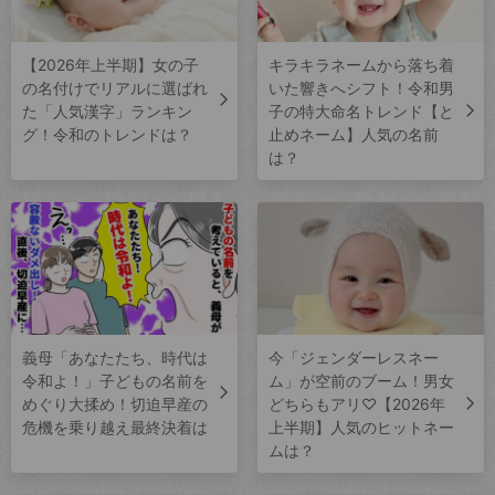
【2026年上半期】女の子
キラキラネームから落ち着
の名付けでリアルに選ばれ
いた響きへシフト！令和男
た「人気漢字」ランキン
子の特大命名トレンド【と
グ！令和のトレンドは？
止めネーム】人気の名前
は？
義母「あなたたち、時代は
今「ジェンダーレスネー
令和よ！」子どもの名前を
ム」が空前のブーム！男女
めぐり大揉め！切迫早産の
どちらもアリ♡【2026年
危機を乗り越え最終決着は
上半期】人気のヒットネー
ムは？