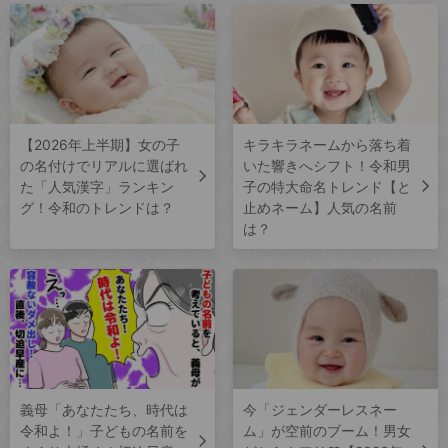
【2026年上半期】女の子
キラキラネームから落ち着
の名付けでリアルに選ばれ
いた響きへシフト！令和男
た「人気漢字」ランキン
子の特大命名トレンド【と
グ！令和のトレンドは？
止めネーム】人気の名前
は？
義母「あなたたち、時代は
今「ジェンダーレスネー
令和よ！」子どもの名前を
ム」が空前のブーム！男女