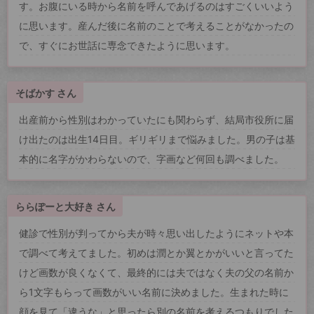
す。お腹にいる時から名前を呼んであげるのはすごくいいよう
に思います。産んだ後に名前のことで考えることがなかったの
で、すぐにお世話に専念できたように思います。
そばかす さん
出産前から性別はわかっていたにも関わらず、結局市役所に届
け出たのは出生14日目。ギリギリまで悩みました。男の子は基
本的に名字がかわらないので、字画など何回も調べました。
ららぽーと大好き さん
健診で性別が判ってから夫が時々思い出したようにネットや本
で調べて考えてました。初めは潤とか翼とかがいいと言ってた
けど画数が良くなくて、最終的には夫ではなく夫の父の名前か
ら1文字もらって画数がいい名前に決めました。生まれた時に
顔を見て「違うな」と思ったら別の名前を考えるつもりでした