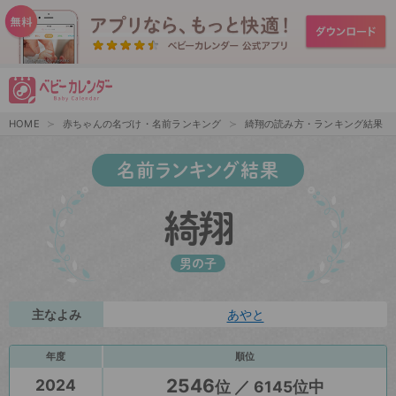
HOME
赤ちゃんの名づけ・名前ランキング
綺翔の読み方・ランキング結果
名前ランキング結果
綺翔
男の子
主なよみ
あやと
年度
順位
2546
2024
位 ／ 6145位中