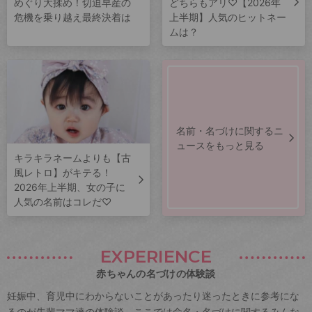
めぐり大揉め！切迫早産の
どちらもアリ♡【2026年
危機を乗り越え最終決着は
上半期】人気のヒットネー
ムは？
名前・名づけに関するニ
ュースをもっと見る
キラキラネームよりも【古
風レトロ】がキテる！
2026年上半期、女の子に
人気の名前はコレだ♡
EXPERIENCE
赤ちゃんの名づけの体験談
妊娠中、育児中にわからないことがあったり迷ったときに参考にな
るのが先輩ママ達の体験談。ここでは命名・名づけに関するみんな