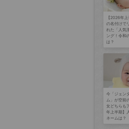
【2026年
の名付けで
れた「人気
ング！令和
は？
今「ジェン
ム」が空前
女どちらもア
年上半期】
ネームは？