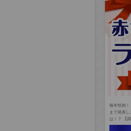
毎年恒例！
まで発表し
は！？ 【調