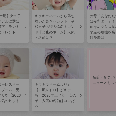
上半期】女の子
キラキラネームから落ち
義母「あなたた
リアルに選ば
着いた響きへシフト！令
は令和よ！」子
漢字」ランキ
和男子の特大命名トレン
前をめぐり大揉
のトレンド
ド【と止めネーム】人気
早産の危機を乗
の名前は？
終決着は
名前・名づけ
ニュースをも
ダーレスネー
キラキラネームよりも
のブーム！男
【古風レトロ】がキテ
リ♡【2026
る！2026年上半期、女の
人気のヒット
子に人気の名前はコレだ
♡