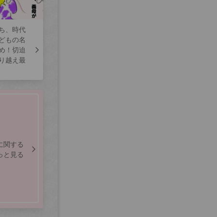
ち、時代
どもの名
め！切迫
り越え最
に関する
っと見る