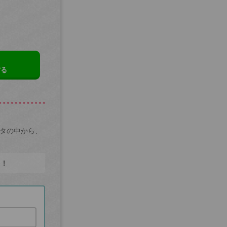
する
ータの中から、
た！