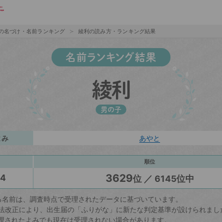
の名づけ・名前ランキング
綾利の読み方・ランキング結果
名前ランキング結果
綾利
男の子
よみ
あやと
順位
3629
24
位 ／ 6145位中
る名前は、調査時点で受理されたデータに基づいています。
戸籍法改正により、出生届の「ふりがな」に新たな判定基準が設けられまし
理されたよみでも現在は受理されない場合があります。