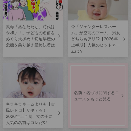
義母「あなたたち、時代は
今「ジェンダーレスネー
令和よ！」子どもの名前を
ム」が空前のブーム！男女
めぐり大揉め！切迫早産の
どちらもアリ♡【2026年
危機を乗り越え最終決着は
上半期】人気のヒットネー
ムは？
名前・名づけに関するニ
ュースをもっと見る
キラキラネームよりも【古
風レトロ】がキテる！
2026年上半期、女の子に
人気の名前はコレだ♡