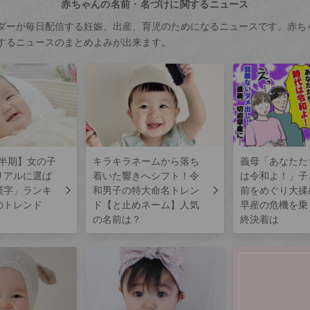
赤ちゃんの名前・名づけに関するニュース
ダーが毎日配信する妊娠、出産、育児のためになるニュースです。赤ち
するニュースのまとめよみが出来ます。
上半期】女の子
キラキラネームから落ち
義母「あなたた
リアルに選ば
着いた響きへシフト！令
は令和よ！」子
漢字」ランキ
和男子の特大命名トレン
前をめぐり大揉
のトレンド
ド【と止めネーム】人気
早産の危機を乗
の名前は？
終決着は