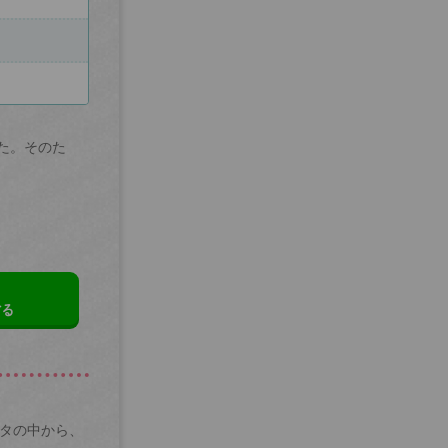
た。そのた
する
ータの中から、