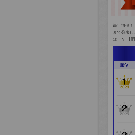
毎年恒例！
まで発表し
は！？ 【調