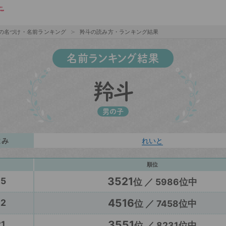
の名づけ・名前ランキング
羚斗の読み方・ランキング結果
名前ランキング結果
羚斗
男の子
よみ
れいと
順位
3521
25
位 ／ 5986位中
4516
22
位 ／ 7458位中
3551
1
位 ／ 8231位中