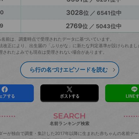
3028
20
位 ／ 6541位中
2769
9
位 ／ 5043位中
る名前は、調査時点で受理されたデータに基づいています。
戸籍法改正により、出生届の「ふりがな」に新たな判定基準が設けられまし
理されたよみでも現在は受理されない場合があります。
ら行の名づけエピソードを読む
ェアする
ポストする
LINE
SEARCH
名前ランキング検索
ダーが独自で調査・集計した2017年以降に生まれた赤ちゃんの名前デ