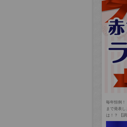
毎年恒例！
まで発表し
は！？ 【調