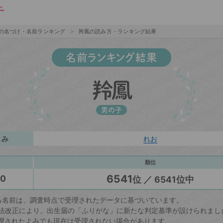
の名づけ・名前ランキング
羚鳳の読み方・ランキング結果
名前ランキング結果
羚鳳
男の子
よみ
れお
順位
6541
20
位 ／ 6541位中
る名前は、調査時点で受理されたデータに基づいています。
戸籍法改正により、出生届の「ふりがな」に新たな判定基準が設けられまし
理されたよみでも現在は受理されない場合があります。