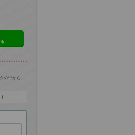
する
ータの中から、
た！