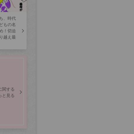
ち、時代
どもの名
め！切迫
り越え最
に関する
っと見る