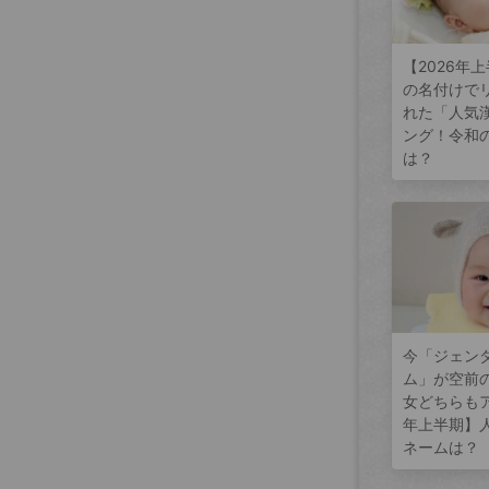
【2026年
の名付けで
れた「人気
ング！令和
は？
今「ジェン
ム」が空前
女どちらもア
年上半期】
ネームは？