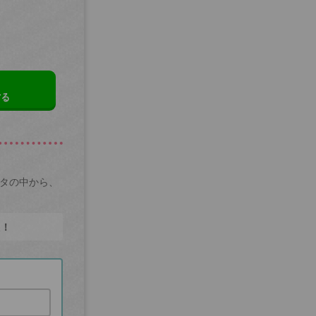
する
ータの中から、
た！