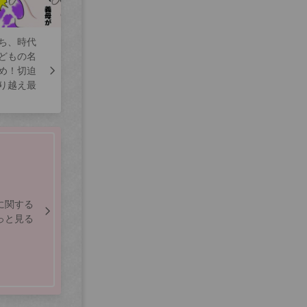
ち、時代
どもの名
め！切迫
り越え最
に関する
っと見る