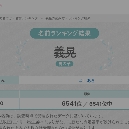
の名づけ・名前ランキング
義晃の読み方・ランキング結果
名前ランキング結果
義晃
男の子
よみ
よしあき
順位
6541
20
位 ／ 6541位中
る名前は、調査時点で受理されたデータに基づいています。
戸籍法改正により、出生届の「ふりがな」に新たな判定基準が設けられまし
理されたよみでも現在は受理されない場合があります。