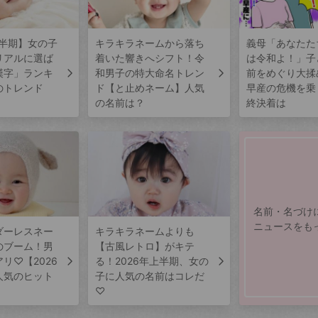
上半期】女の子
キラキラネームから落ち
義母「あなたた
リアルに選ば
着いた響きへシフト！令
は令和よ！」子
漢字」ランキ
和男子の特大命名トレン
前をめぐり大揉
のトレンド
ド【と止めネーム】人気
早産の危機を乗
の名前は？
終決着は
名前・名づけ
ニュースをも
ダーレスネー
キラキラネームよりも
のブーム！男
【古風レトロ】がキテ
リ♡【2026
る！2026年上半期、女の
人気のヒット
子に人気の名前はコレだ
♡