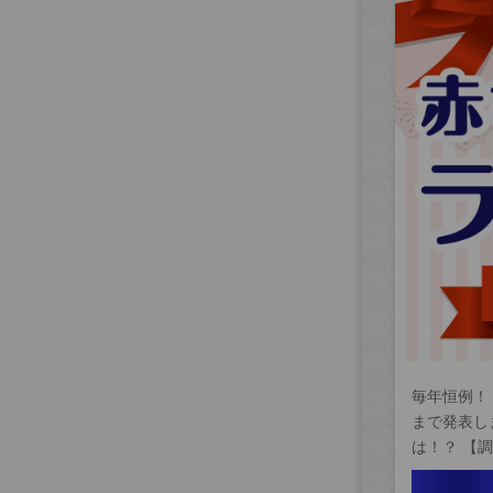
毎年恒例！
まで発表し
は！？ 【調