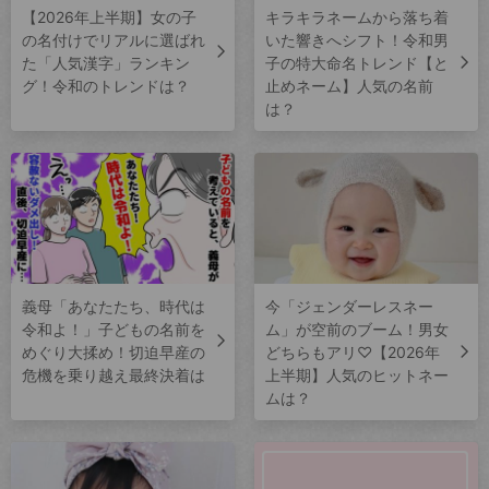
【2026年上半期】女の子
キラキラネームから落ち着
の名付けでリアルに選ばれ
いた響きへシフト！令和男
た「人気漢字」ランキン
子の特大命名トレンド【と
グ！令和のトレンドは？
止めネーム】人気の名前
は？
義母「あなたたち、時代は
今「ジェンダーレスネー
令和よ！」子どもの名前を
ム」が空前のブーム！男女
めぐり大揉め！切迫早産の
どちらもアリ♡【2026年
危機を乗り越え最終決着は
上半期】人気のヒットネー
ムは？