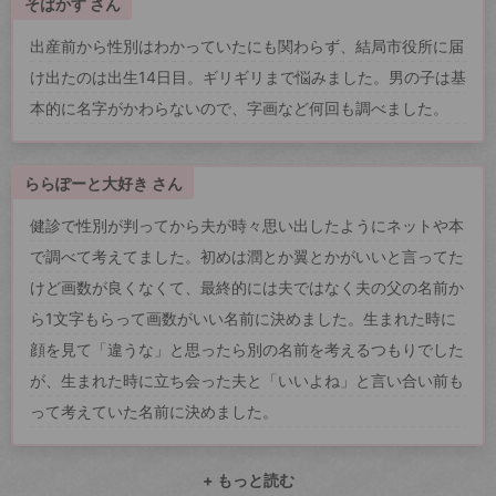
そばかす さん
出産前から性別はわかっていたにも関わらず、結局市役所に届
け出たのは出生14日目。ギリギリまで悩みました。男の子は基
本的に名字がかわらないので、字画など何回も調べました。
ららぽーと大好き さん
健診で性別が判ってから夫が時々思い出したようにネットや本
で調べて考えてました。初めは潤とか翼とかがいいと言ってた
けど画数が良くなくて、最終的には夫ではなく夫の父の名前か
ら1文字もらって画数がいい名前に決めました。生まれた時に
顔を見て「違うな」と思ったら別の名前を考えるつもりでした
が、生まれた時に立ち会った夫と「いいよね」と言い合い前も
って考えていた名前に決めました。
+ もっと読む