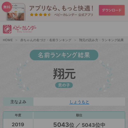
HOME
赤ちゃんの名づけ・名前ランキング
翔元の読み方・ランキング結果
名前ランキング結果
翔元
男の子
主なよみ
しょうもと
年度
順位
5043
2019
位 ／ 5043位中