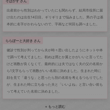
そばかす さん
出産前から性別はわかっていたにも関わらず、結局市役所に届
け出たのは出生14日目。ギリギリまで悩みました。男の子は基
本的に名字がかわらないので、字画など何回も調べました。
ららぽーと大好き さん
健診で性別が判ってから夫が時々思い出したようにネットや本
で調べて考えてました。初めは潤とか翼とかがいいと言ってた
けど画数が良くなくて、最終的には夫ではなく夫の父の名前か
ら1文字もらって画数がいい名前に決めました。生まれた時に
顔を見て「違うな」と思ったら別の名前を考えるつもりでした
が、生まれた時に立ち会った夫と「いいよね」と言い合い前も
って考えていた名前に決めました。
+ もっと読む