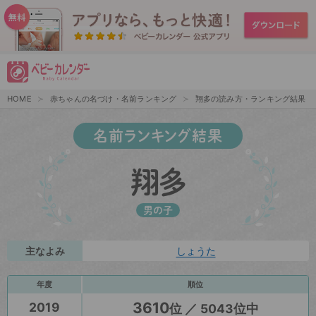
HOME
赤ちゃんの名づけ・名前ランキング
翔多の読み方・ランキング結果
名前ランキング結果
翔多
男の子
主なよみ
しょうた
年度
順位
3610
2019
位 ／ 5043位中