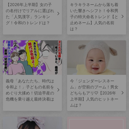
【2026年上半期】女の子
キラキラネームから落ち着
の名付けでリアルに選ばれ
いた響きへシフト！令和男
た「人気漢字」ランキン
子の特大命名トレンド【と
グ！令和のトレンドは？
止めネーム】人気の名前
は？
義母「あなたたち、時代は
今「ジェンダーレスネー
令和よ！」子どもの名前を
ム」が空前のブーム！男女
めぐり大揉め！切迫早産の
どちらもアリ♡【2026年
危機を乗り越え最終決着は
上半期】人気のヒットネー
ムは？