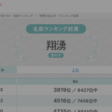
の名づけ・名前ランキング
翔湧の読み方・ランキング結果
名前ランキング結果
翔湧
男の子
よみ
とわ
順位
3819
23
位 ／ 6427位中
4516
22
位 ／ 7458位中
4735
20
位 ／ 6541位中