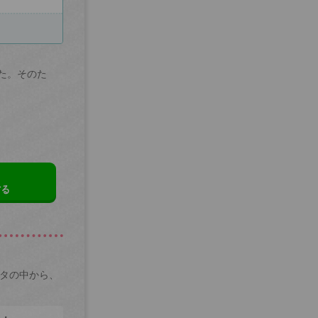
た。そのた
する
ータの中から、