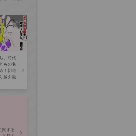
ち、時代
どもの名
め！切迫
り越え最
に関する
っと見る