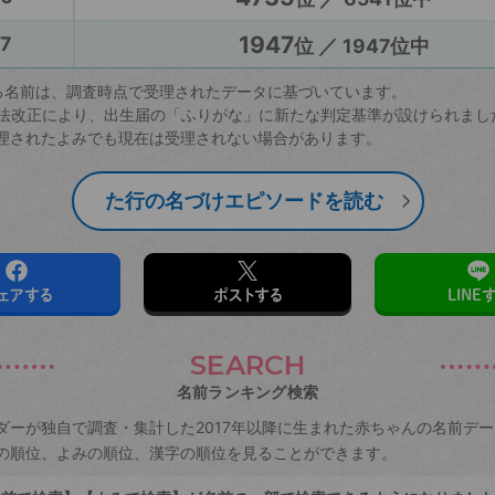
1947
7
位 ／ 1947位中
る名前は、調査時点で受理されたデータに基づいています。
戸籍法改正により、出生届の「ふりがな」に新たな判定基準が設けられまし
理されたよみでも現在は受理されない場合があります。
た行の名づけエピソードを読む
ェアする
ポストする
LINE
SEARCH
名前ランキング検索
ダーが独自で調査・集計した2017年以降に生まれた赤ちゃんの名前デ
の順位、よみの順位、漢字の順位を見ることができます。