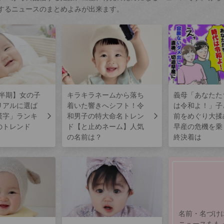
するニュースのまとめよみが出来ます。
上半期】女の子
キラキラネームから落ち
義母「あなたた
リアルに選ば
着いた響きへシフト！令
は令和よ！」子
漢字」ランキ
和男子の特大命名トレン
前をめぐり大揉
のトレンド
ド【と止めネーム】人気
早産の危機を乗
の名前は？
終決着は
名前・名づけ
ニュースをも