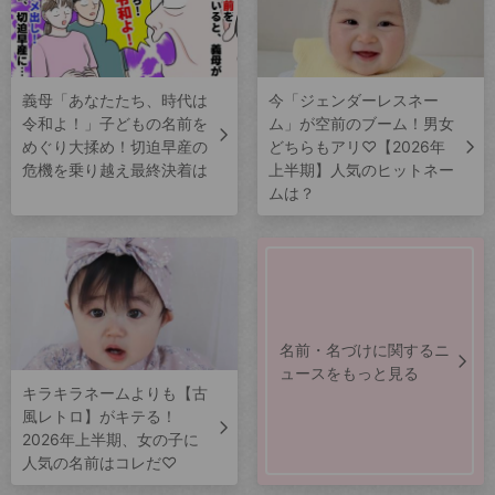
義母「あなたたち、時代は
今「ジェンダーレスネー
令和よ！」子どもの名前を
ム」が空前のブーム！男女
めぐり大揉め！切迫早産の
どちらもアリ♡【2026年
危機を乗り越え最終決着は
上半期】人気のヒットネー
ムは？
名前・名づけに関するニ
ュースをもっと見る
キラキラネームよりも【古
風レトロ】がキテる！
2026年上半期、女の子に
人気の名前はコレだ♡