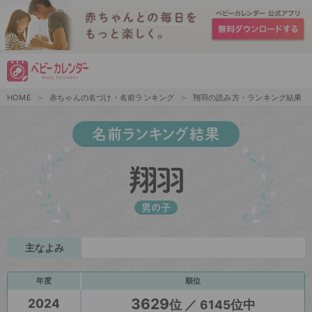
HOME
赤ちゃんの名づけ・名前ランキング
翔羽の読み方・ランキング結果
名前ランキング結果
翔羽
男の子
主なよみ
年度
順位
3629
2024
位 ／ 6145位中