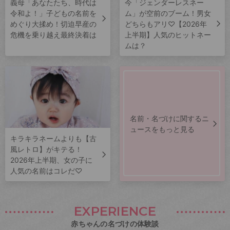
義母「あなたたち、時代は
今「ジェンダーレスネー
令和よ！」子どもの名前を
ム」が空前のブーム！男女
めぐり大揉め！切迫早産の
どちらもアリ♡【2026年
危機を乗り越え最終決着は
上半期】人気のヒットネー
ムは？
名前・名づけに関するニ
ュースをもっと見る
キラキラネームよりも【古
風レトロ】がキテる！
2026年上半期、女の子に
人気の名前はコレだ♡
EXPERIENCE
赤ちゃんの名づけの体験談