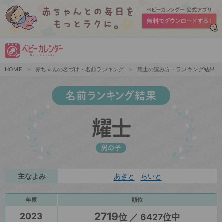
HOME
赤ちゃんの名づけ・名前ランキング
耀士の読み方・ランキング結果
名前ランキング結果
耀士
男の子
主なよみ
あきと
らいと
年度
順位
2719
2023
位 ／ 6427位中