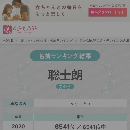
HOME
赤ちゃんの名づけ・名前ランキング
聡士朗の読み方・ランキング結果
名前ランキング結果
聡士朗
男の子
主なよみ
そうしろう
年度
順位
6541
2020
位 ／ 6541位中