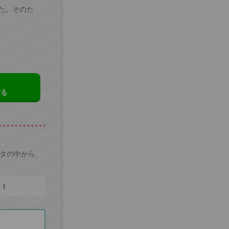
た。そのた
する
ータの中から、
た！