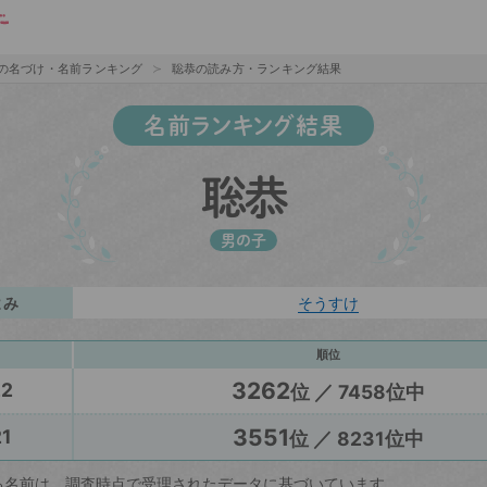
の名づけ・名前ランキング
聡恭の読み方・ランキング結果
名前ランキング結果
聡恭
男の子
よみ
そうすけ
順位
3262
22
位 ／ 7458位中
3551
1
位 ／ 8231位中
る名前は、調査時点で受理されたデータに基づいています。