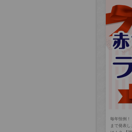
毎年恒例！
まで発表し