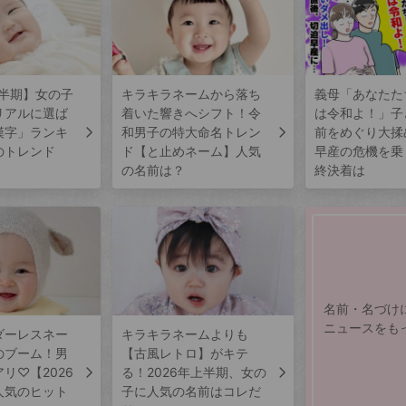
上半期】女の子
キラキラネームから落ち
義母「あなたた
リアルに選ば
着いた響きへシフト！令
は令和よ！」子
漢字」ランキ
和男子の特大命名トレン
前をめぐり大揉
のトレンド
ド【と止めネーム】人気
早産の危機を乗
の名前は？
終決着は
名前・名づけ
ニュースをも
ダーレスネー
キラキラネームよりも
のブーム！男
【古風レトロ】がキテ
リ♡【2026
る！2026年上半期、女の
人気のヒット
子に人気の名前はコレだ