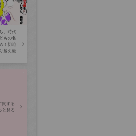
ち、時代
どもの名
め！切迫
り越え最
に関する
っと見る