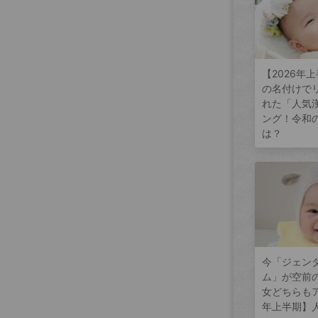
【2026年
の名付けで
れた「人気
ング！令和
は？
今「ジェン
ム」が空前
女どちらもア
年上半期】