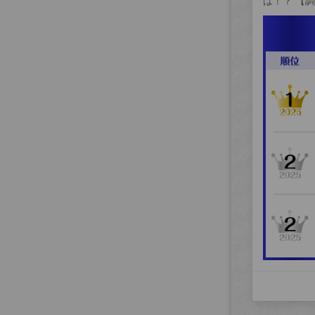
は！？ 【調