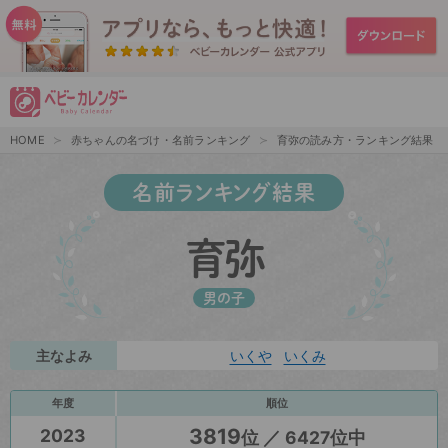
HOME
赤ちゃんの名づけ・名前ランキング
育弥の読み方・ランキング結果
名前ランキング結果
育弥
男の子
主なよみ
いくや
いくみ
年度
順位
3819
2023
位 ／ 6427位中