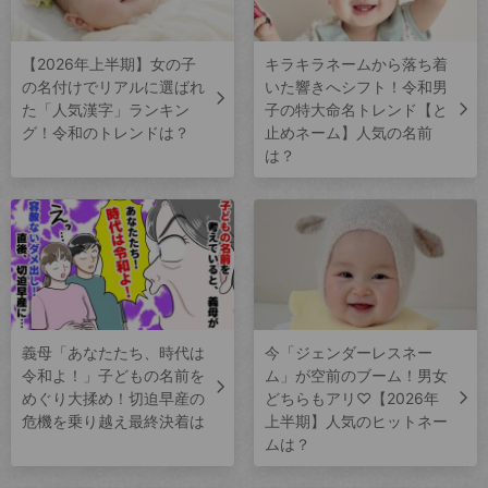
【2026年上半期】女の子
キラキラネームから落ち着
の名付けでリアルに選ばれ
いた響きへシフト！令和男
た「人気漢字」ランキン
子の特大命名トレンド【と
グ！令和のトレンドは？
止めネーム】人気の名前
は？
義母「あなたたち、時代は
今「ジェンダーレスネー
令和よ！」子どもの名前を
ム」が空前のブーム！男女
めぐり大揉め！切迫早産の
どちらもアリ♡【2026年
危機を乗り越え最終決着は
上半期】人気のヒットネー
ムは？