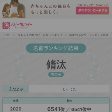
HOME
赤ちゃんの名づけ・名前ランキング
脩汰の読み方・ランキング結果
名前ランキング結果
脩汰
男の子
主なよみ
しゅうた
年度
順位
6541
2020
位 ／ 6541位中