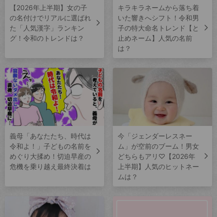
【2026年上半期】女の子
キラキラネームから落ち着
の名付けでリアルに選ばれ
いた響きへシフト！令和男
た「人気漢字」ランキン
子の特大命名トレンド【と
グ！令和のトレンドは？
止めネーム】人気の名前
は？
義母「あなたたち、時代は
今「ジェンダーレスネー
令和よ！」子どもの名前を
ム」が空前のブーム！男女
めぐり大揉め！切迫早産の
どちらもアリ♡【2026年
危機を乗り越え最終決着は
上半期】人気のヒットネー
ムは？