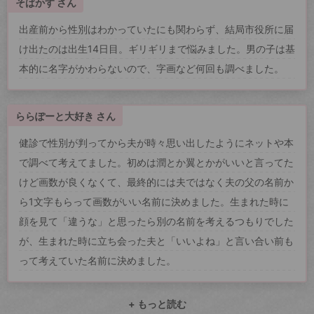
そばかす さん
出産前から性別はわかっていたにも関わらず、結局市役所に届
け出たのは出生14日目。ギリギリまで悩みました。男の子は基
本的に名字がかわらないので、字画など何回も調べました。
ららぽーと大好き さん
健診で性別が判ってから夫が時々思い出したようにネットや本
で調べて考えてました。初めは潤とか翼とかがいいと言ってた
けど画数が良くなくて、最終的には夫ではなく夫の父の名前か
ら1文字もらって画数がいい名前に決めました。生まれた時に
顔を見て「違うな」と思ったら別の名前を考えるつもりでした
が、生まれた時に立ち会った夫と「いいよね」と言い合い前も
って考えていた名前に決めました。
+ もっと読む