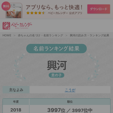
HOME
赤ちゃんの名づけ・名前ランキング
興河の読み方・ランキング結果
名前ランキング結果
興河
男の子
主なよみ
こうが
年度
順位
3997
2018
位 ／ 3997位中