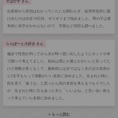
そばかす さん
出産前から性別はわかっていたにも関わらず、結局市役所に届
け出たのは出生14日目。ギリギリまで悩みました。男の子は基
本的に名字がかわらないので、字画など何回も調べました。
ららぽーと大好き さん
健診で性別が判ってから夫が時々思い出したようにネットや本
で調べて考えてました。初めは潤とか翼とかがいいと言ってた
けど画数が良くなくて、最終的には夫ではなく夫の父の名前か
ら1文字もらって画数がいい名前に決めました。生まれた時に
顔を見て「違うな」と思ったら別の名前を考えるつもりでした
が、生まれた時に立ち会った夫と「いいよね」と言い合い前も
って考えていた名前に決めました。
+ もっと読む