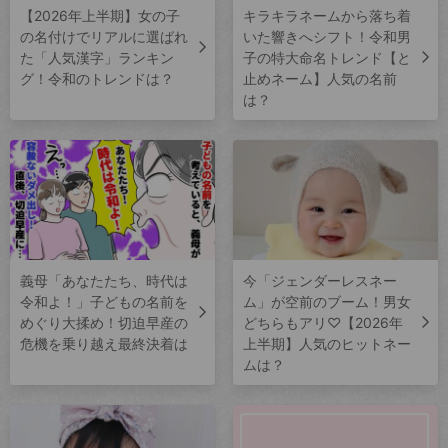
【2026年上半期】女の子
キラキラネームから落ち着
の名付けでリアルに選ばれ
いた響きへシフト！令和男
た「人気漢字」ランキン
子の特大命名トレンド【と
グ！令和のトレンドは？
止めネーム】人気の名前
は？
義母「あなたたち、時代は
今「ジェンダーレスネー
令和よ！」子どもの名前を
ム」が空前のブーム！男女
めぐり大揉め！切迫早産の
どちらもアリ♡【2026年
危機を乗り越え最終決着は
上半期】人気のヒットネー
ムは？