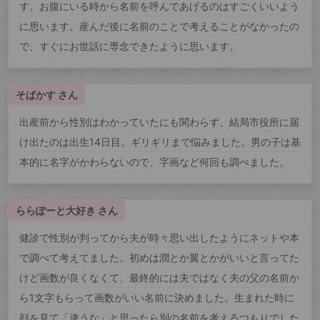
す。お腹にいる時から名前を呼んであげるのはすごくいいよう
に思います。産んだ後に名前のことで考えることがなかったの
で、すぐにお世話に専念できたように思います。
そばかす さん
出産前から性別はわかっていたにも関わらず、結局市役所に届
け出たのは出生14日目。ギリギリまで悩みました。男の子は基
本的に名字がかわらないので、字画など何回も調べました。
ららぽーと大好き さん
健診で性別が判ってから夫が時々思い出したようにネットや本
で調べて考えてました。初めは潤とか翼とかがいいと言ってた
けど画数が良くなくて、最終的には夫ではなく夫の父の名前か
ら1文字もらって画数がいい名前に決めました。生まれた時に
顔を見て「違うな」と思ったら別の名前を考えるつもりでした