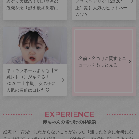
めぐり大揉め！切迫早産の
どちらもアリ♡【2026年
危機を乗り越え最終決着は
上半期】人気のヒットネー
ムは？
名前・名づけに関するニ
ュースをもっと見る
キラキラネームよりも【古
風レトロ】がキテる！
2026年上半期、女の子に
人気の名前はコレだ♡
EXPERIENCE
赤ちゃんの名づけの体験談
妊娠中、育児中にわからないことがあったり迷ったときに参考にな
るのが先輩ママ達の体験談。ここでは命名・名づけに関するみんな