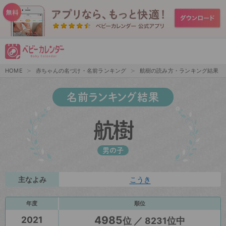
HOME
赤ちゃんの名づけ・名前ランキング
航樹の読み方・ランキング結果
名前ランキング結果
航樹
男の子
主なよみ
こうき
年度
順位
4985
2021
位 ／ 8231位中