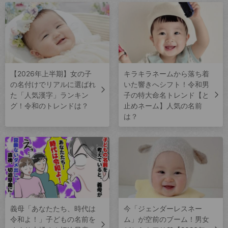
【2026年上半期】女の子
キラキラネームから落ち着
の名付けでリアルに選ばれ
いた響きへシフト！令和男
た「人気漢字」ランキン
子の特大命名トレンド【と
グ！令和のトレンドは？
止めネーム】人気の名前
は？
義母「あなたたち、時代は
今「ジェンダーレスネー
令和よ！」子どもの名前を
ム」が空前のブーム！男女