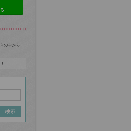
する
ータの中から、
た！
検索