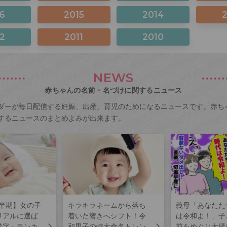
6
2015
2014
2
2011
2010
NEWS
赤ちゃんの名前・名づけに関するニュース
ダーが毎日配信する妊娠、出産、育児のためになるニュースです。赤ち
するニュースのまとめよみが出来ます。
上半期】女の子
キラキラネームから落ち
義母「あなたた
リアルに選ば
着いた響きへシフト！令
は令和よ！」子
漢字」ランキ
和男子の特大命名トレン
前をめぐり大揉