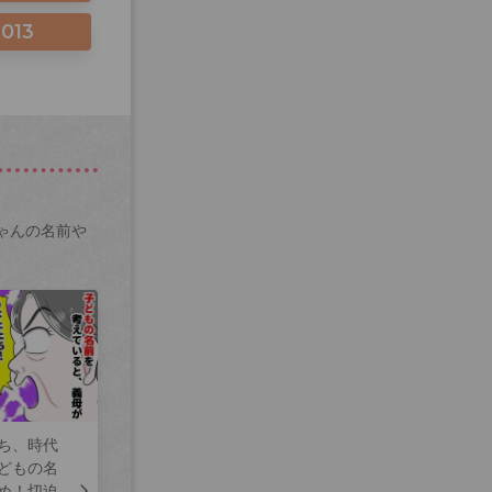
2013
ゃんの名前や
ち、時代
どもの名
め！切迫