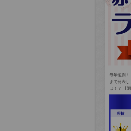
毎年恒例！
まで発表し
は！？ 【調