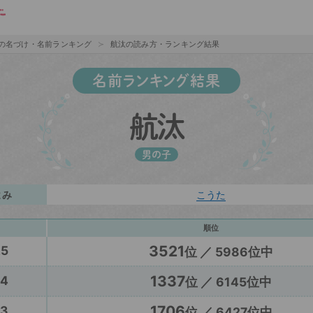
の名づけ・名前ランキング
航汰の読み方・ランキング結果
名前ランキング結果
航汰
男の子
よみ
こうた
順位
3521
25
位 ／ 5986位中
1337
24
位 ／ 6145位中
1706
23
位 ／ 6427位中