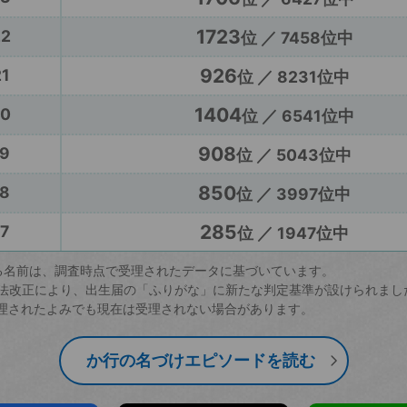
1723
22
位 ／ 7458位中
926
1
位 ／ 8231位中
1404
20
位 ／ 6541位中
908
9
位 ／ 5043位中
850
8
位 ／ 3997位中
285
7
位 ／ 1947位中
る名前は、調査時点で受理されたデータに基づいています。
戸籍法改正により、出生届の「ふりがな」に新たな判定基準が設けられまし
理されたよみでも現在は受理されない場合があります。
か行の名づけエピソードを読む