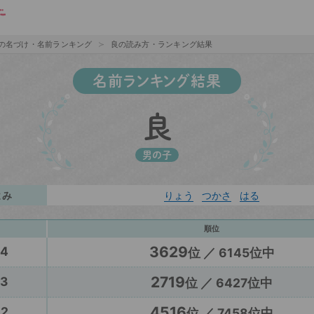
の名づけ・名前ランキング
良の読み方・ランキング結果
名前ランキング結果
良
男の子
よみ
りょう
つかさ
はる
順位
3629
24
位 ／ 6145位中
2719
23
位 ／ 6427位中
4516
22
位 ／ 7458位中