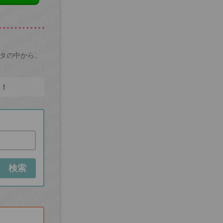
ータの中から、
た！
検索