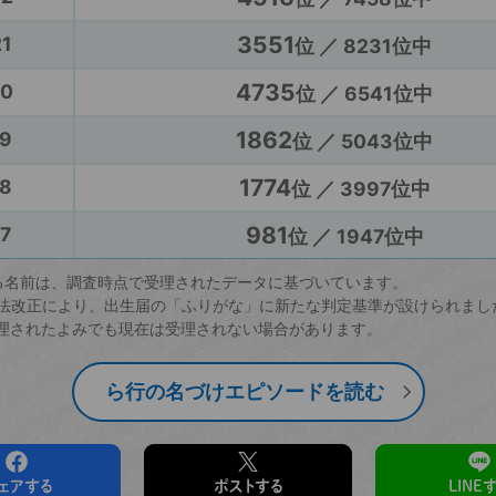
3551
1
位 ／ 8231位中
4735
20
位 ／ 6541位中
1862
9
位 ／ 5043位中
1774
8
位 ／ 3997位中
981
7
位 ／ 1947位中
る名前は、調査時点で受理されたデータに基づいています。
戸籍法改正により、出生届の「ふりがな」に新たな判定基準が設けられまし
理されたよみでも現在は受理されない場合があります。
ら行の名づけエピソードを読む
ェアする
ポストする
LINE