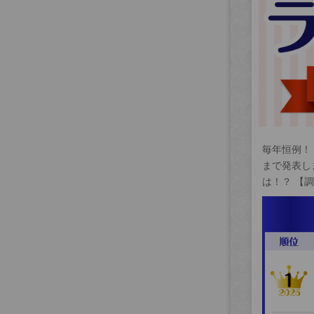
毎年恒例！
まで発表し
は！？ 【調