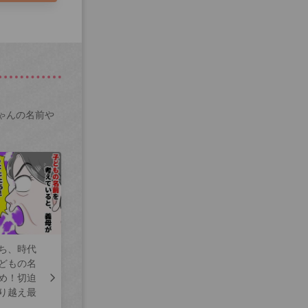
ゃんの名前や
ち、時代
どもの名
め！切迫
り越え最