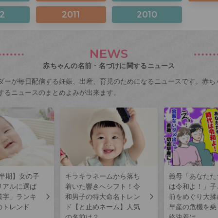
2
2011
2010
NEWS
赤ちゃんの名前・名づけに関するニュース
ダーが毎日配信する妊娠、出産、育児のためになるニュースです。赤ち
するニュースのまとめよみが出来ます。
上半期】女の子
キラキラネームから落ち
義母「あなたた
リアルに選ば
着いた響きへシフト！令
は令和よ！」子
漢字」ランキ
和男子の特大命名トレン
前をめぐり大揉
のトレンド
ド【と止めネーム】人気
早産の危機を乗
の名前は？
終決着は