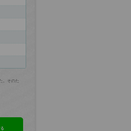
た。そのた
する