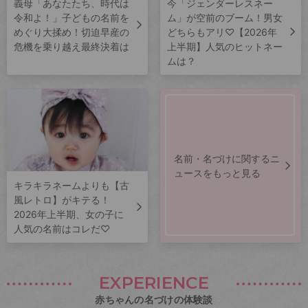
義母「あなたたち、時代は
今「ジェンダーレスネー
令和よ！」子どもの名前を
ム」が空前のブーム！男女
めぐり大揉め！切迫早産の
どちらもアリ♡【2026年
危機を乗り越え最終決着は
上半期】人気のヒットネー
ムは？
名前・名づけに関するニ
ュースをもっと見る
キラキラネームよりも【古
風レトロ】がキテる！
2026年上半期、女の子に
人気の名前はコレだ♡
EXPERIENCE
赤ちゃんの名づけの体験談