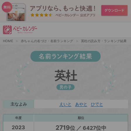
HOME
赤ちゃんの名づけ・名前ランキング
英杜の読み方・ランキング結果
名前ランキング結果
英杜
男の子
主なよみ
えいと
あやと
ひでと
年度
順位
2719
2023
位 ／ 6427位中