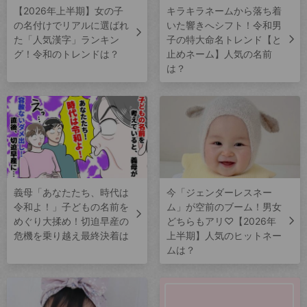
【2026年上半期】女の子
キラキラネームから落ち着
の名付けでリアルに選ばれ
いた響きへシフト！令和男
た「人気漢字」ランキン
子の特大命名トレンド【と
グ！令和のトレンドは？
止めネーム】人気の名前
は？
義母「あなたたち、時代は
今「ジェンダーレスネー
令和よ！」子どもの名前を
ム」が空前のブーム！男女
めぐり大揉め！切迫早産の
どちらもアリ♡【2026年
危機を乗り越え最終決着は
上半期】人気のヒットネー
ムは？