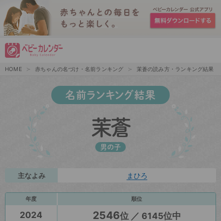
HOME
赤ちゃんの名づけ・名前ランキング
茉蒼の読み方・ランキング結果
名前ランキング結果
茉蒼
男の子
主なよみ
まひろ
年度
順位
2546
2024
位 ／ 6145位中