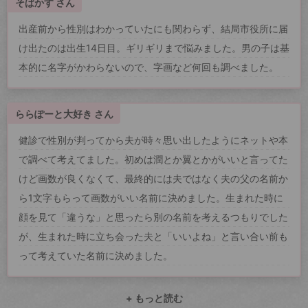
そばかす さん
出産前から性別はわかっていたにも関わらず、結局市役所に届
け出たのは出生14日目。ギリギリまで悩みました。男の子は基
本的に名字がかわらないので、字画など何回も調べました。
ららぽーと大好き さん
健診で性別が判ってから夫が時々思い出したようにネットや本
で調べて考えてました。初めは潤とか翼とかがいいと言ってた
けど画数が良くなくて、最終的には夫ではなく夫の父の名前か
ら1文字もらって画数がいい名前に決めました。生まれた時に
顔を見て「違うな」と思ったら別の名前を考えるつもりでした
が、生まれた時に立ち会った夫と「いいよね」と言い合い前も
って考えていた名前に決めました。
+ もっと読む