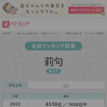
HOME
赤ちゃんの名づけ・名前ランキング
莉句の読み方・ランキング結果
名前ランキング結果
莉句
男の子
主なよみ
りく
年度
順位
4516
2022
位 ／ 7458位中