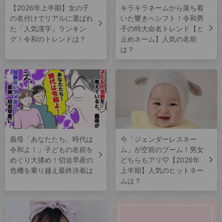
【2026年上半期】女の子
キラキラネームから落ち着
の名付けでリアルに選ばれ
いた響きへシフト！令和男
た「人気漢字」ランキン
子の特大命名トレンド【と
グ！令和のトレンドは？
止めネーム】人気の名前
は？
義母「あなたたち、時代は
今「ジェンダーレスネー
令和よ！」子どもの名前を
ム」が空前のブーム！男女
めぐり大揉め！切迫早産の
どちらもアリ♡【2026年
危機を乗り越え最終決着は
上半期】人気のヒットネー
ムは？