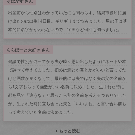
そばかす さん
出産前から性別はわかっていたにも関わらず、結局市役所に届
け出たのは出生14日目。ギリギリまで悩みました。男の子は基
本的に名字がかわらないので、字画など何回も調べました。
ららぽーと大好き さん
健診で性別が判ってから夫が時々思い出したようにネットや本
で調べて考えてました。初めは潤とか翼とかがいいと言ってた
けど画数が良くなくて、最終的には夫ではなく夫の父の名前か
ら1文字もらって画数がいい名前に決めました。生まれた時に
顔を見て「違うな」と思ったら別の名前を考えるつもりでした
が、生まれた時に立ち会った夫と「いいよね」と言い合い前も
って考えていた名前に決めました。
+ もっと読む