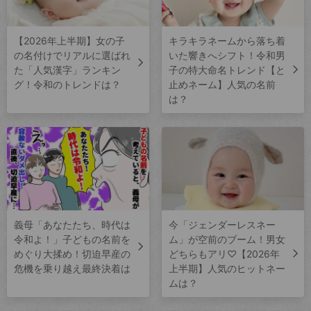
【2026年上半期】女の子
キラキラネームから落ち着
の名付けでリアルに選ばれ
いた響きへシフト！令和男
た「人気漢字」ランキン
子の特大命名トレンド【と
グ！令和のトレンドは？
止めネーム】人気の名前
は？
義母「あなたたち、時代は
今「ジェンダーレスネー
令和よ！」子どもの名前を
ム」が空前のブーム！男女
めぐり大揉め！切迫早産の
どちらもアリ♡【2026年
危機を乗り越え最終決着は
上半期】人気のヒットネー
ムは？