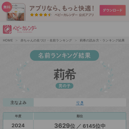
HOME
赤ちゃんの名づけ・名前ランキング
莉希の読み方・ランキング結果
名前ランキング結果
莉希
男の子
主なよみ
りき
年度
順位
3629
2024
位 ／ 6145位中