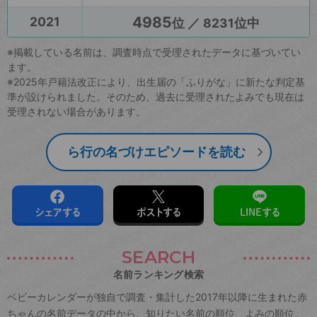
4985
2021
位 ／ 8231位中
※掲載している名前は、調査時点で受理されたデータに基づいてい
ます。
※2025年戸籍法改正により、出生届の「ふりがな」に新たな判定基
準が設けられました。そのため、過去に受理されたよみでも現在は
受理されない場合があります。
ら行の名づけエピソードを読む
シェアする
ポストする
LINEする
SEARCH
名前ランキング検索
ベビーカレンダーが独自で調査・集計した2017年以降に生まれた赤
ちゃんの名前データの中から、知りたい名前の順位、よみの順位、