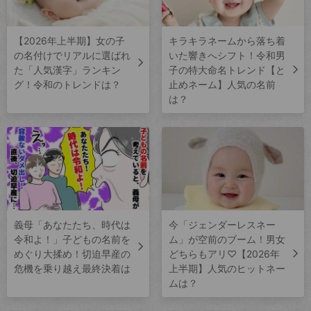
【2026年上半期】女の子
キラキラネームから落ち着
の名付けでリアルに選ばれ
いた響きへシフト！令和男
た「人気漢字」ランキン
子の特大命名トレンド【と
グ！令和のトレンドは？
止めネーム】人気の名前
は？
義母「あなたたち、時代は
今「ジェンダーレスネー
令和よ！」子どもの名前を
ム」が空前のブーム！男女
めぐり大揉め！切迫早産の
どちらもアリ♡【2026年
危機を乗り越え最終決着は
上半期】人気のヒットネー
ムは？