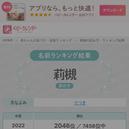
HOME
赤ちゃんの名づけ・名前ランキング
莉槻の読み方・ランキング結果
名前ランキング結果
莉槻
男の子
主なよみ
りつき
年度
順位
2046
2022
位 ／ 7458位中