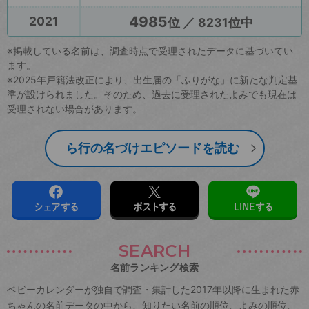
4985
2021
位 ／ 8231位中
※掲載している名前は、調査時点で受理されたデータに基づいてい
ます。
※2025年戸籍法改正により、出生届の「ふりがな」に新たな判定基
準が設けられました。そのため、過去に受理されたよみでも現在は
受理されない場合があります。
ら行の名づけエピソードを読む
シェアする
ポストする
LINEする
SEARCH
名前ランキング検索
ベビーカレンダーが独自で調査・集計した2017年以降に生まれた赤
ちゃんの名前データの中から、知りたい名前の順位、よみの順位、