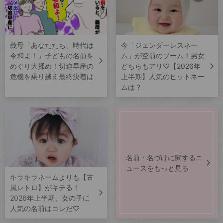
義母「あなたたち、時代は
今「ジェンダーレスネー
令和よ！」子どもの名前を
ム」が空前のブーム！男女
めぐり大揉め！切迫早産の
どちらもアリ♡【2026年
危機を乗り越え最終決着は
上半期】人気のヒットネー
ムは？
名前・名づけに関するニ
ュースをもっと見る
キラキラネームよりも【古
風レトロ】がキテる！
2026年上半期、女の子に
人気の名前はコレだ♡