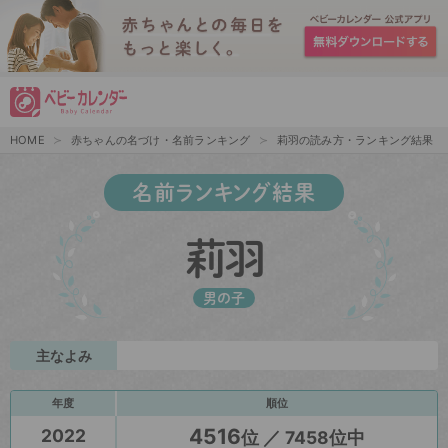
HOME
赤ちゃんの名づけ・名前ランキング
莉羽の読み方・ランキング結果
名前ランキング結果
莉羽
男の子
主なよみ
年度
順位
4516
2022
位 ／ 7458位中