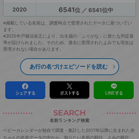
6541
2020
位 ／ 6541位中
※掲載している名前は、調査時点で受理されたデータに基づいてい
ます。
※2025年戸籍法改正により、出生届の「ふりがな」に新たな判定基
準が設けられました。そのため、過去に受理されたよみでも現在は
受理されない場合があります。
あ行の名づけエピソードを読む
シェアする
ポストする
LINEする
SEARCH
名前ランキング検索
ベビーカレンダーが独自で調査・集計した2017年以降に生まれた赤
ちゃんの名前データの中から、知りたい名前の順位、よみの順位、