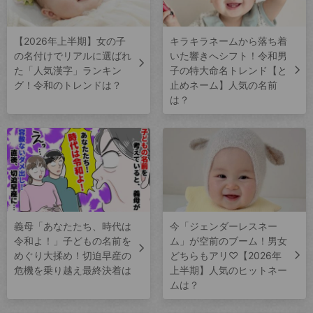
【2026年上半期】女の子
キラキラネームから落ち着
の名付けでリアルに選ばれ
いた響きへシフト！令和男
た「人気漢字」ランキン
子の特大命名トレンド【と
グ！令和のトレンドは？
止めネーム】人気の名前
は？
義母「あなたたち、時代は
今「ジェンダーレスネー
令和よ！」子どもの名前を
ム」が空前のブーム！男女
めぐり大揉め！切迫早産の
どちらもアリ♡【2026年
危機を乗り越え最終決着は
上半期】人気のヒットネー
ムは？