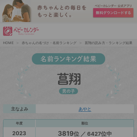
HOME
赤ちゃんの名づけ・名前ランキング
菖翔の読み方・ランキング結果
名前ランキング結果
菖翔
男の子
主なよみ
あやと
年度
順位
3819
2023
位 ／ 6427位中