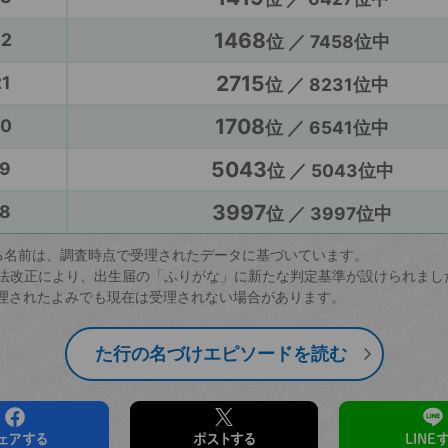
1468
22
位 ／ 7458位中
2715
1
位 ／ 8231位中
1708
20
位 ／ 6541位中
5043
9
位 ／ 5043位中
3997
8
位 ／ 3997位中
る名前は、調査時点で受理されたデータに基づいています。
戸籍法改正により、出生届の「ふりがな」に新たな判定基準が設けられまし
理されたよみでも現在は受理されない場合があります。
た行の名づけエピソードを読む
ェアする
ポストする
LINE