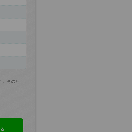
た。そのた
する