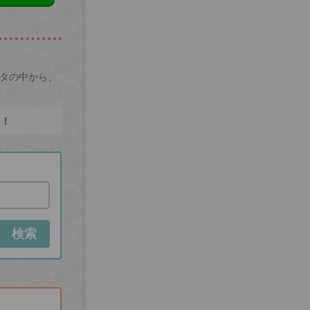
ータの中から、
た！
検索