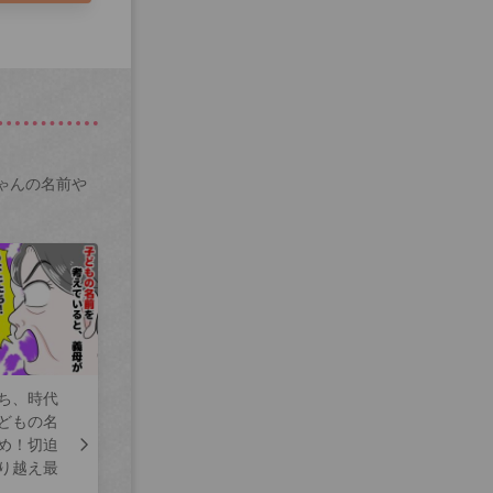
ゃんの名前や
ち、時代
どもの名
め！切迫
り越え最