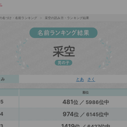
の名づけ・名前ランキング
采空の読み方・ランキング結果
名前ランキング結果
采空
男の子
よみ
とあ
さく
順位
481
25
位 ／ 5986位中
974
24
位 ／ 6145位中
1419
23
位 ／ 6427位中