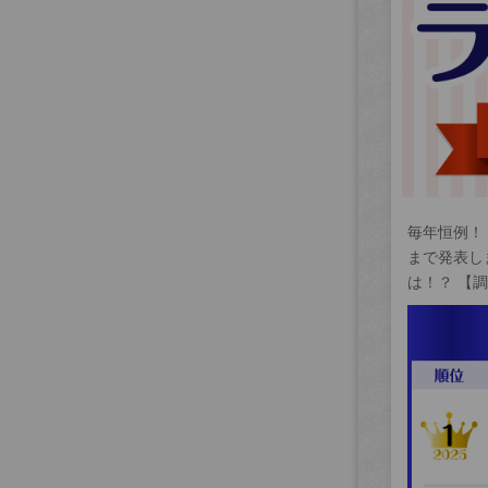
毎年恒例！
まで発表し
は！？ 【調