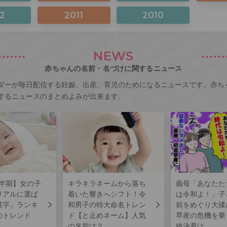
2
2011
2010
NEWS
赤ちゃんの名前・名づけに関するニュース
ダーが毎日配信する妊娠、出産、育児のためになるニュースです。赤ち
するニュースのまとめよみが出来ます。
上半期】女の子
キラキラネームから落ち
義母「あなたた
リアルに選ば
着いた響きへシフト！令
は令和よ！」子
漢字」ランキ
和男子の特大命名トレン
前をめぐり大揉
のトレンド
ド【と止めネーム】人気
早産の危機を乗
の名前は？
終決着は