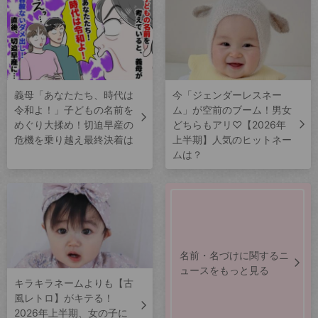
義母「あなたたち、時代は
今「ジェンダーレスネー
令和よ！」子どもの名前を
ム」が空前のブーム！男女
めぐり大揉め！切迫早産の
どちらもアリ♡【2026年
危機を乗り越え最終決着は
上半期】人気のヒットネー
ムは？
名前・名づけに関するニ
ュースをもっと見る
キラキラネームよりも【古
風レトロ】がキテる！
2026年上半期、女の子に