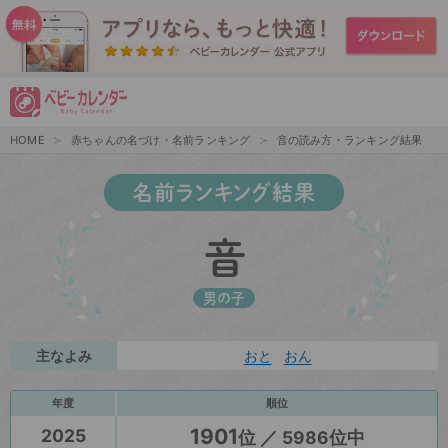
HOME
赤ちゃんの名づけ・名前ランキング
音の読み方・ランキング結果
名前ランキング結果
音
男の子
主なよみ
おと
おん
年度
順位
1901
2025
位 ／ 5986位中