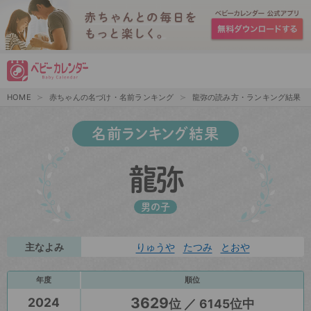
HOME
赤ちゃんの名づけ・名前ランキング
龍弥の読み方・ランキング結果
名前ランキング結果
龍弥
男の子
主なよみ
りゅうや
たつみ
とおや
年度
順位
3629
2024
位 ／ 6145位中