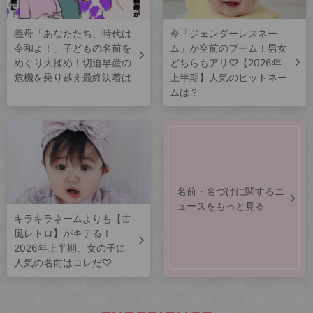
義母「あなたたち、時代は
今「ジェンダーレスネー
令和よ！」子どもの名前を
ム」が空前のブーム！男女
めぐり大揉め！切迫早産の
どちらもアリ♡【2026年
危機を乗り越え最終決着は
上半期】人気のヒットネー
ムは？
名前・名づけに関するニ
ュースをもっと見る
キラキラネームよりも【古
風レトロ】がキテる！
2026年上半期、女の子に
人気の名前はコレだ♡