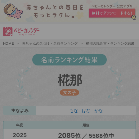
HOME
赤ちゃんの名づけ・名前ランキング
椛那の読み方・ランキング結果
名前ランキング結果
椛那
女の子
主なよみ
もな
はな
かな
年度
順位
2085
2025
位 ／ 5588位中