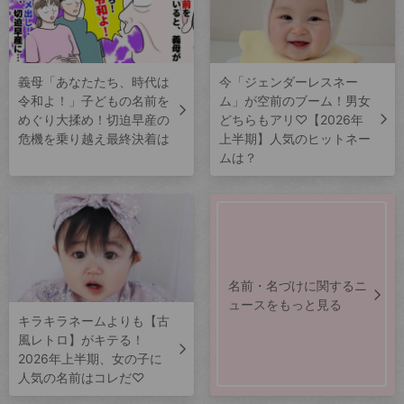
義母「あなたたち、時代は
今「ジェンダーレスネー
令和よ！」子どもの名前を
ム」が空前のブーム！男女
めぐり大揉め！切迫早産の
どちらもアリ♡【2026年
危機を乗り越え最終決着は
上半期】人気のヒットネー
ムは？
名前・名づけに関するニ
ュースをもっと見る
キラキラネームよりも【古
風レトロ】がキテる！
2026年上半期、女の子に
人気の名前はコレだ♡